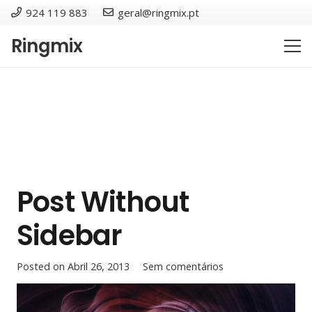
924 119 883
geral@ringmix.pt
Ringmix
Post Without
Sidebar
Posted on
Abril 26, 2013
Sem comentários