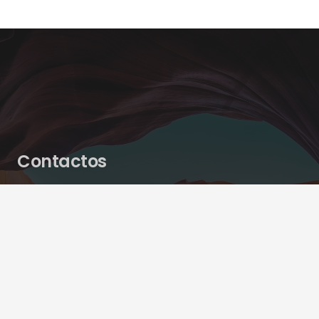
Contactos
geral@ringmix.pt
924 119 883
Amendoais, AP 33
8365-231 Tunes